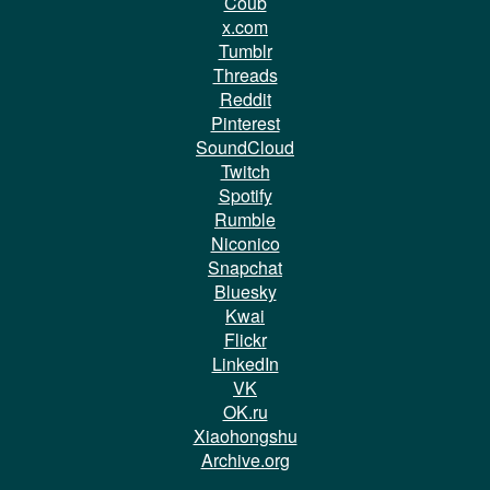
Coub
x.com
Tumblr
Threads
Reddit
Pinterest
SoundCloud
Twitch
Spotify
Rumble
Niconico
Snapchat
Bluesky
Kwai
Flickr
LinkedIn
VK
OK.ru
Xiaohongshu
Archive.org