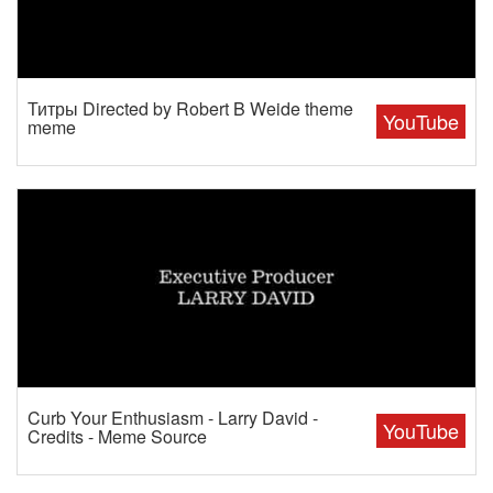
Титры Directed by Robert B Weide theme
YouTube
meme
Curb Your Enthusiasm - Larry David -
YouTube
Credits - Meme Source