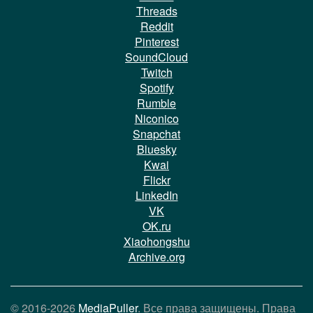
Threads
Reddit
Pinterest
SoundCloud
Twitch
Spotify
Rumble
Niconico
Snapchat
Bluesky
Kwai
Flickr
LinkedIn
VK
OK.ru
Xiaohongshu
Archive.org
© 2016-2026
MediaPuller
. Все права защищены. Права