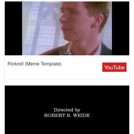
Rickroll (Meme Template)
YouTube