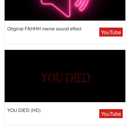
Original FAHHH meme sound effect
YouTube
YOU DIED (HD)
YouTube