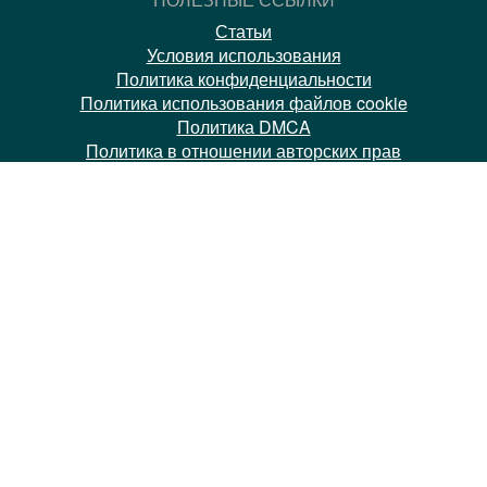
Статьи
Условия использования
Политика конфиденциальности
Политика использования файлов cookie
Политика DMCA
Политика в отношении авторских прав
Книга жалоб
КАКИМИ МЕДИАХОСТИНГАМИ ВЫ
ПОЛЬЗУЕТЕСЬ?
Instagram
YouTube
Vimeo
Facebook
DailyMotion
Aparat
ccMixter
TikTok
Coub
x.com